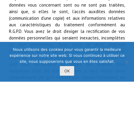
données vous concernant sont ou ne sont pas traitées,
ainsi que, si elles le sont, l’accès auxdites données
(communication d’une copie) et aux informations relatives
aux caractéristiques du traitement conformément au
R.G.P.D. Vous avez le droit d’exiger la rectification de vos
données personnelles qui seraient inexactes, incomplètes
ou non pertinentes. Vous avez le droit d’obtenir
Nous utilisons des cookies pour vous garantir la meilleure
l’effacement de vos données dans plusieurs hypothèses
expérience sur notre site web. Si vous continuez à utiliser ce
visées par le R.G.P.D. et notamment lorsque ces données ne
site, nous supposerons que vous en êtes satisfait.
sont plus nécessaires au regard des finalités pour
lesquelles elles ont été collectées, si vous retirez votre
OK
consentement (et qu’il n’existe pas d’autre fondement au
traitement), si vous exercez votre droit d’opposition au
traitement, si le traitement est illicite, etc. À tout moment,
et sans la moindre justification, vous pouvez vous opposer
au traitement de vos données personnelles à des fins de
marketing et dans tous les cas énumérés par le R.G.P.D.
Dans ce cas, si vous souhaitez que ces données soient
supprimées de la base de données, il vous suffit de
contacter le responsable de traitement du site web soit