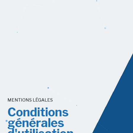
MENTIONS LÉGALES
C
o
n
d
i
t
i
o
n
s
g
é
n
é
r
a
l
e
s