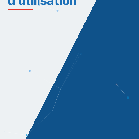
d
'
u
t
i
l
i
s
a
t
i
o
n