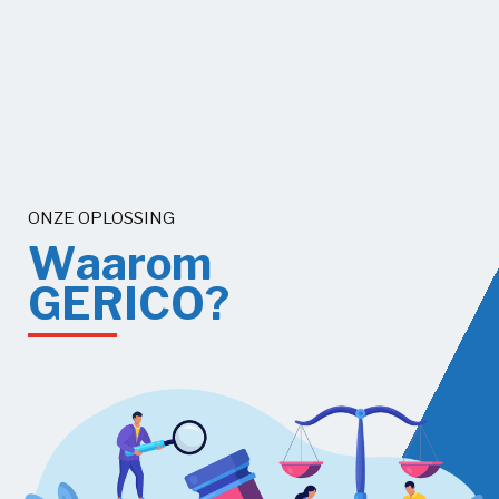
ONZE OPLOSSING
W
a
a
r
o
m
G
E
R
I
C
O
?